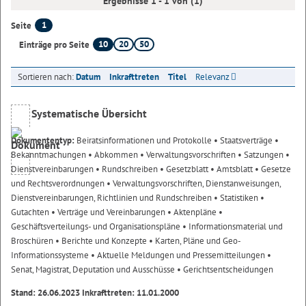
Ergebnisse 1 - 1 von (1)
1
Seite
10
20
50
Einträge pro Seite
Sortieren nach:
Datum
Inkrafttreten
Titel
Relevanz
Systematische Übersicht
Dokumententyp:
Beiratsinformationen und Protokolle
• Staatsverträge
•
Bekanntmachungen
• Abkommen
• Verwaltungsvorschriften
• Satzungen
•
Dienstvereinbarungen
• Rundschreiben
• Gesetzblatt
• Amtsblatt
• Gesetze
und Rechtsverordnungen
• Verwaltungsvorschriften, Dienstanweisungen,
Dienstvereinbarungen, Richtlinien und Rundschreiben
• Statistiken
•
Gutachten
• Verträge und Vereinbarungen
• Aktenpläne
•
Geschäftsverteilungs- und Organisationspläne
• Informationsmaterial und
Broschüren
• Berichte und Konzepte
• Karten, Pläne und Geo-
Informationssysteme
• Aktuelle Meldungen und Pressemitteilungen
•
Senat, Magistrat, Deputation und Ausschüsse
• Gerichtsentscheidungen
Stand: 26.06.2023 Inkrafttreten: 11.01.2000