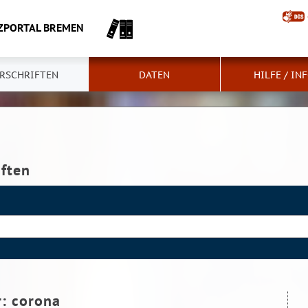
ZPORTAL BREMEN
RSCHRIFTEN
DATEN
HILFE / IN
iften
r:
corona