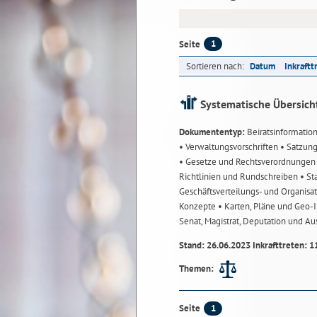
1
Seite
Sortieren nach:
Datum
Inkraftt
Systematische Übersich
Dokumententyp:
Beiratsinformatio
• Verwaltungsvorschriften
• Satzun
• Gesetze und Rechtsverordnunge
Richtlinien und Rundschreiben
• St
Geschäftsverteilungs- und Organisa
Konzepte
• Karten, Pläne und Geo
Senat, Magistrat, Deputation und A
Stand: 26.06.2023 Inkrafttreten: 1
Themen:
1
Seite