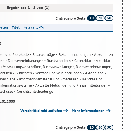
Ergebnisse 1 - 1 von (1)
10
20
50
Einträge pro Seite
reten
Titel
Relevanz
t
nen und Protokolle
• Staatsverträge
• Bekanntmachungen
• Abkommen
gen
• Dienstvereinbarungen
• Rundschreiben
• Gesetzblatt
• Amtsblatt
n
• Verwaltungsvorschriften, Dienstanweisungen, Dienstvereinbarungen,
atistiken
• Gutachten
• Verträge und Vereinbarungen
• Aktenpläne
•
tionspläne
• Informationsmaterial und Broschüren
• Berichte und
-Informationssysteme
• Aktuelle Meldungen und Pressemitteilungen
•
usschüsse
• Gerichtsentscheidungen
1.01.2000
Vorschrift direkt aufrufen
Mehr Informationen
10
20
50
Einträge pro Seite