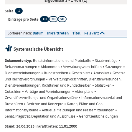
Ergebnisse 1 - 1 von (1)
1
Seite
10
20
50
Einträge pro Seite
Sortieren nach:
Datum
Inkrafttreten
Titel
Relevanz
Systematische Übersicht
Dokumententyp:
Beiratsinformationen und Protokolle
• Staatsverträge
•
Bekanntmachungen
• Abkommen
• Verwaltungsvorschriften
• Satzungen
•
Dienstvereinbarungen
• Rundschreiben
• Gesetzblatt
• Amtsblatt
• Gesetze
und Rechtsverordnungen
• Verwaltungsvorschriften, Dienstanweisungen,
Dienstvereinbarungen, Richtlinien und Rundschreiben
• Statistiken
•
Gutachten
• Verträge und Vereinbarungen
• Aktenpläne
•
Geschäftsverteilungs- und Organisationspläne
• Informationsmaterial und
Broschüren
• Berichte und Konzepte
• Karten, Pläne und Geo-
Informationssysteme
• Aktuelle Meldungen und Pressemitteilungen
•
Senat, Magistrat, Deputation und Ausschüsse
• Gerichtsentscheidungen
Stand: 26.06.2023 Inkrafttreten: 11.01.2000