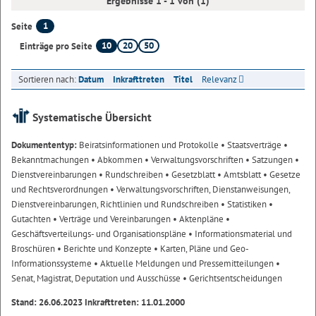
Ergebnisse 1 - 1 von (1)
1
Seite
10
20
50
Einträge pro Seite
Sortieren nach:
Datum
Inkrafttreten
Titel
Relevanz
Systematische Übersicht
Dokumententyp:
Beiratsinformationen und Protokolle
• Staatsverträge
•
Bekanntmachungen
• Abkommen
• Verwaltungsvorschriften
• Satzungen
•
Dienstvereinbarungen
• Rundschreiben
• Gesetzblatt
• Amtsblatt
• Gesetze
und Rechtsverordnungen
• Verwaltungsvorschriften, Dienstanweisungen,
Dienstvereinbarungen, Richtlinien und Rundschreiben
• Statistiken
•
Gutachten
• Verträge und Vereinbarungen
• Aktenpläne
•
Geschäftsverteilungs- und Organisationspläne
• Informationsmaterial und
Broschüren
• Berichte und Konzepte
• Karten, Pläne und Geo-
Informationssysteme
• Aktuelle Meldungen und Pressemitteilungen
•
Senat, Magistrat, Deputation und Ausschüsse
• Gerichtsentscheidungen
Stand: 26.06.2023 Inkrafttreten: 11.01.2000