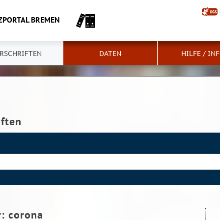
ZPORTAL BREMEN
RSCHRIFTEN
DATEN
HILFE / IN
iften
r:
corona