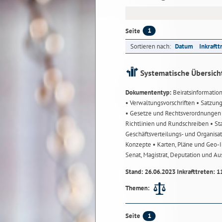
1
Seite
Sortieren nach:
Datum
Inkraftt
Systematische Übersich
Dokumententyp:
Beiratsinformatio
• Verwaltungsvorschriften
• Satzun
• Gesetze und Rechtsverordnunge
Richtlinien und Rundschreiben
• St
Geschäftsverteilungs- und Organisa
Konzepte
• Karten, Pläne und Geo
Senat, Magistrat, Deputation und A
Stand: 26.06.2023 Inkrafttreten: 1
Themen:
1
Seite