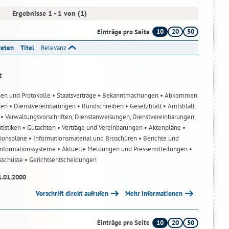
Ergebnisse 1 - 1 von (1)
10
20
50
Einträge pro Seite
reten
Titel
Relevanz
t
nen und Protokolle
• Staatsverträge
• Bekanntmachungen
• Abkommen
gen
• Dienstvereinbarungen
• Rundschreiben
• Gesetzblatt
• Amtsblatt
n
• Verwaltungsvorschriften, Dienstanweisungen, Dienstvereinbarungen,
atistiken
• Gutachten
• Verträge und Vereinbarungen
• Aktenpläne
•
tionspläne
• Informationsmaterial und Broschüren
• Berichte und
-Informationssysteme
• Aktuelle Meldungen und Pressemitteilungen
•
usschüsse
• Gerichtsentscheidungen
1.01.2000
Vorschrift direkt aufrufen
Mehr Informationen
10
20
50
Einträge pro Seite