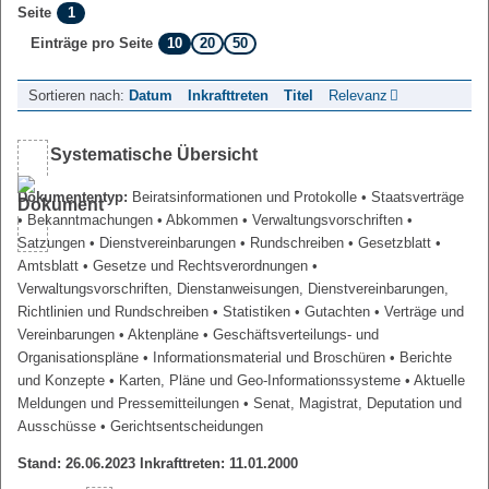
1
Seite
10
20
50
Einträge pro Seite
Sortieren nach:
Datum
Inkrafttreten
Titel
Relevanz
Systematische Übersicht
Dokumententyp:
Beiratsinformationen und Protokolle
• Staatsverträge
• Bekanntmachungen
• Abkommen
• Verwaltungsvorschriften
•
Satzungen
• Dienstvereinbarungen
• Rundschreiben
• Gesetzblatt
•
Amtsblatt
• Gesetze und Rechtsverordnungen
•
Verwaltungsvorschriften, Dienstanweisungen, Dienstvereinbarungen,
Richtlinien und Rundschreiben
• Statistiken
• Gutachten
• Verträge und
Vereinbarungen
• Aktenpläne
• Geschäftsverteilungs- und
Organisationspläne
• Informationsmaterial und Broschüren
• Berichte
und Konzepte
• Karten, Pläne und Geo-Informationssysteme
• Aktuelle
Meldungen und Pressemitteilungen
• Senat, Magistrat, Deputation und
Ausschüsse
• Gerichtsentscheidungen
Stand: 26.06.2023 Inkrafttreten: 11.01.2000