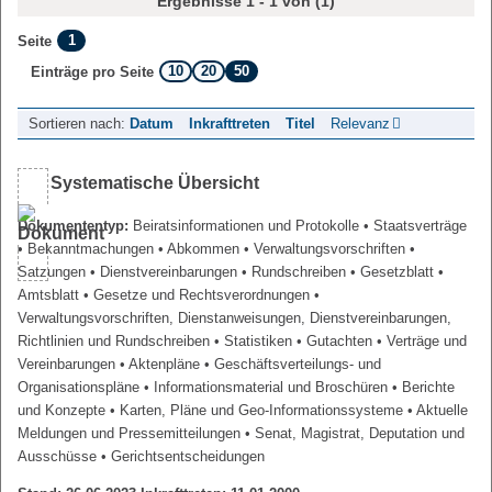
Ergebnisse 1 - 1 von (1)
1
Seite
10
20
50
Einträge pro Seite
Sortieren nach:
Datum
Inkrafttreten
Titel
Relevanz
Systematische Übersicht
Dokumententyp:
Beiratsinformationen und Protokolle
• Staatsverträge
• Bekanntmachungen
• Abkommen
• Verwaltungsvorschriften
•
Satzungen
• Dienstvereinbarungen
• Rundschreiben
• Gesetzblatt
•
Amtsblatt
• Gesetze und Rechtsverordnungen
•
Verwaltungsvorschriften, Dienstanweisungen, Dienstvereinbarungen,
Richtlinien und Rundschreiben
• Statistiken
• Gutachten
• Verträge und
Vereinbarungen
• Aktenpläne
• Geschäftsverteilungs- und
Organisationspläne
• Informationsmaterial und Broschüren
• Berichte
und Konzepte
• Karten, Pläne und Geo-Informationssysteme
• Aktuelle
Meldungen und Pressemitteilungen
• Senat, Magistrat, Deputation und
Ausschüsse
• Gerichtsentscheidungen