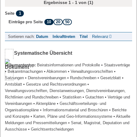
Ergebnisse 1 - 1 von (1)
1
Seite
10
20
50
Einträge pro Seite
Sortieren nach:
Datum
Inkrafttreten
Titel
Relevanz
Systematische Übersicht
Dokumententyp:
Beiratsinformationen und Protokolle
• Staatsverträge
• Bekanntmachungen
• Abkommen
• Verwaltungsvorschriften
•
Satzungen
• Dienstvereinbarungen
• Rundschreiben
• Gesetzblatt
•
Amtsblatt
• Gesetze und Rechtsverordnungen
•
Verwaltungsvorschriften, Dienstanweisungen, Dienstvereinbarungen,
Richtlinien und Rundschreiben
• Statistiken
• Gutachten
• Verträge und
Vereinbarungen
• Aktenpläne
• Geschäftsverteilungs- und
Organisationspläne
• Informationsmaterial und Broschüren
• Berichte
und Konzepte
• Karten, Pläne und Geo-Informationssysteme
• Aktuelle
Meldungen und Pressemitteilungen
• Senat, Magistrat, Deputation und
Ausschüsse
• Gerichtsentscheidungen