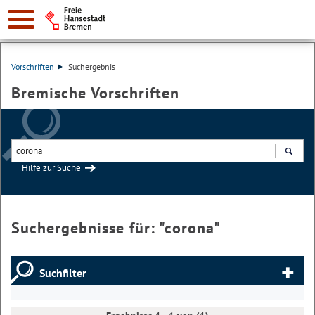
Vorschriften
Suchergebnis
Bremische Vorschriften
Hilfe zur Suche
Suchen
Suchergebnisse für: "
corona
"
Suchfilter