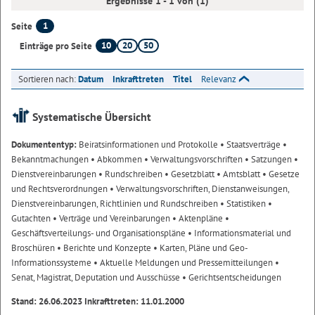
Ergebnisse 1 - 1 von (1)
1
Seite
10
20
50
Einträge pro Seite
Sortieren nach:
Datum
Inkrafttreten
Titel
Relevanz
Systematische Übersicht
Dokumententyp:
Beiratsinformationen und Protokolle
• Staatsverträge
•
Bekanntmachungen
• Abkommen
• Verwaltungsvorschriften
• Satzungen
•
Dienstvereinbarungen
• Rundschreiben
• Gesetzblatt
• Amtsblatt
• Gesetze
und Rechtsverordnungen
• Verwaltungsvorschriften, Dienstanweisungen,
Dienstvereinbarungen, Richtlinien und Rundschreiben
• Statistiken
•
Gutachten
• Verträge und Vereinbarungen
• Aktenpläne
•
Geschäftsverteilungs- und Organisationspläne
• Informationsmaterial und
Broschüren
• Berichte und Konzepte
• Karten, Pläne und Geo-
Informationssysteme
• Aktuelle Meldungen und Pressemitteilungen
•
Senat, Magistrat, Deputation und Ausschüsse
• Gerichtsentscheidungen
Stand: 26.06.2023 Inkrafttreten: 11.01.2000