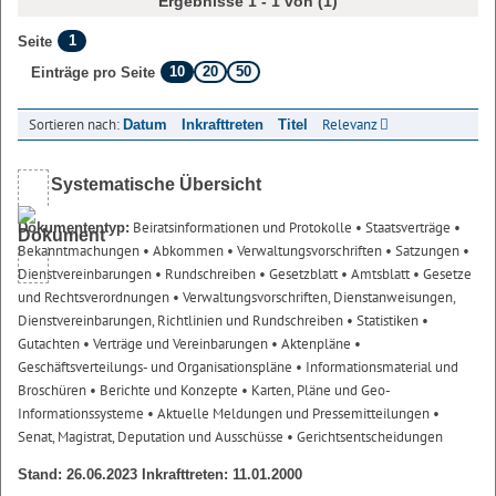
Ergebnisse 1 - 1 von (1)
1
Seite
10
20
50
Einträge pro Seite
Sortieren nach:
Relevanz
Datum
Inkrafttreten
Titel
Systematische Übersicht
Beiratsinformationen und Protokolle
• Staatsverträge
•
Dokumententyp:
Bekanntmachungen
• Abkommen
• Verwaltungsvorschriften
• Satzungen
•
Dienstvereinbarungen
• Rundschreiben
• Gesetzblatt
• Amtsblatt
• Gesetze
und Rechtsverordnungen
• Verwaltungsvorschriften, Dienstanweisungen,
Dienstvereinbarungen, Richtlinien und Rundschreiben
• Statistiken
•
Gutachten
• Verträge und Vereinbarungen
• Aktenpläne
•
Geschäftsverteilungs- und Organisationspläne
• Informationsmaterial und
Broschüren
• Berichte und Konzepte
• Karten, Pläne und Geo-
Informationssysteme
• Aktuelle Meldungen und Pressemitteilungen
•
Senat, Magistrat, Deputation und Ausschüsse
• Gerichtsentscheidungen
Stand: 26.06.2023 Inkrafttreten: 11.01.2000