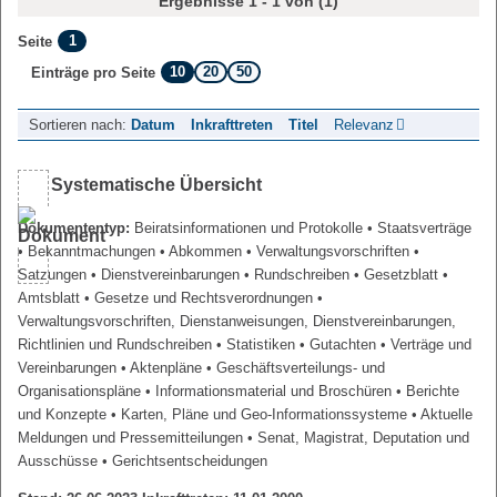
Ergebnisse 1 - 1 von (1)
1
Seite
10
20
50
Einträge pro Seite
Sortieren nach:
Datum
Inkrafttreten
Titel
Relevanz
Systematische Übersicht
Dokumententyp:
Beiratsinformationen und Protokolle
• Staatsverträge
• Bekanntmachungen
• Abkommen
• Verwaltungsvorschriften
•
Satzungen
• Dienstvereinbarungen
• Rundschreiben
• Gesetzblatt
•
Amtsblatt
• Gesetze und Rechtsverordnungen
•
Verwaltungsvorschriften, Dienstanweisungen, Dienstvereinbarungen,
Richtlinien und Rundschreiben
• Statistiken
• Gutachten
• Verträge und
Vereinbarungen
• Aktenpläne
• Geschäftsverteilungs- und
Organisationspläne
• Informationsmaterial und Broschüren
• Berichte
und Konzepte
• Karten, Pläne und Geo-Informationssysteme
• Aktuelle
Meldungen und Pressemitteilungen
• Senat, Magistrat, Deputation und
Ausschüsse
• Gerichtsentscheidungen