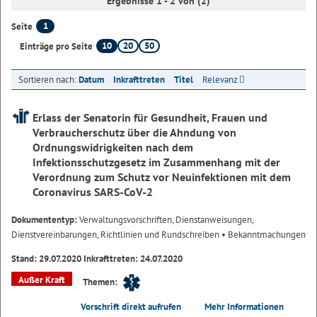
Ergebnisse 1 - 2 von (2)
1
Seite
10
20
50
Einträge pro Seite
Sortieren nach:
Datum
Inkrafttreten
Titel
Relevanz
Erlass der Senatorin für Gesundheit, Frauen und
Verbraucherschutz über die Ahndung von
Ordnungswidrigkeiten nach dem
Infektionsschutzgesetz im Zusammenhang mit der
Verordnung zum Schutz vor Neuinfektionen mit dem
Coronavirus SARS-CoV-2
Dokumententyp:
Verwaltungsvorschriften, Dienstanweisungen,
Dienstvereinbarungen, Richtlinien und Rundschreiben
• Bekanntmachungen
Stand: 29.07.2020 Inkrafttreten: 24.07.2020
Außer Kraft
Themen:
Vorschrift direkt aufrufen
Mehr Informationen