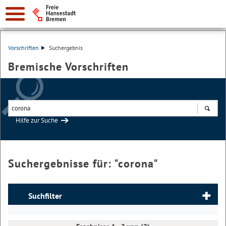
Vorschriften
Suchergebnis
Bremische Vorschriften
Hilfe zur Suche
Suchen
Suchergebnisse für: "
corona
"
Suchfilter