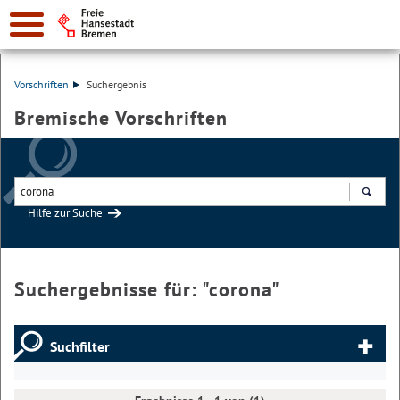
Vorschriften
Suchergebnis
Bremische Vorschriften
Hilfe zur Suche
Suchen
Suchergebnisse für: "
corona
"
Suchfilter