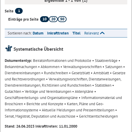
Ergebnisse 1 - 1 von (1)
1
Seite
10
20
50
Einträge pro Seite
Sortieren nach:
Datum
Inkrafttreten
Titel
Relevanz
Systematische Übersicht
Dokumententyp:
Beiratsinformationen und Protokolle
• Staatsverträge
•
Bekanntmachungen
• Abkommen
• Verwaltungsvorschriften
• Satzungen
•
Dienstvereinbarungen
• Rundschreiben
• Gesetzblatt
• Amtsblatt
• Gesetze
und Rechtsverordnungen
• Verwaltungsvorschriften, Dienstanweisungen,
Dienstvereinbarungen, Richtlinien und Rundschreiben
• Statistiken
•
Gutachten
• Verträge und Vereinbarungen
• Aktenpläne
•
Geschäftsverteilungs- und Organisationspläne
• Informationsmaterial und
Broschüren
• Berichte und Konzepte
• Karten, Pläne und Geo-
Informationssysteme
• Aktuelle Meldungen und Pressemitteilungen
•
Senat, Magistrat, Deputation und Ausschüsse
• Gerichtsentscheidungen
Stand: 26.06.2023 Inkrafttreten: 11.01.2000