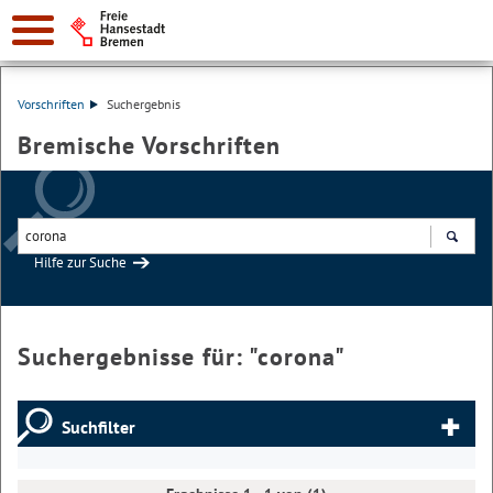
Vorschriften
Suchergebnis
Bremische Vorschriften
Hilfe zur Suche
Suchen
Suchergebnisse für: "
corona
"
Suchfilter