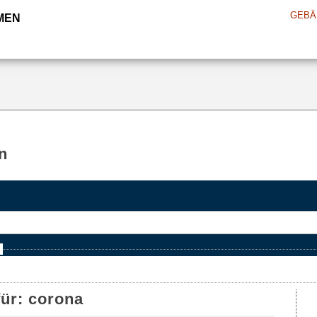
GEBÄ
MEN
n
e
für:
corona