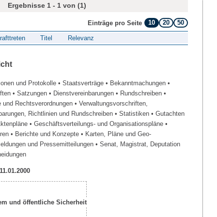
Ergebnisse 1 - 1 von (1)
10
20
50
Einträge pro Seite
rafttreten
Titel
Relevanz
icht
ionen und Protokolle
• Staatsverträge
• Bekanntmachungen
•
iften
• Satzungen
• Dienstvereinbarungen
• Rundschreiben
•
e und Rechtsverordnungen
• Verwaltungsvorschriften,
barungen, Richtlinien und Rundschreiben
• Statistiken
• Gutachten
Aktenpläne
• Geschäftsverteilungs- und Organisationspläne
•
üren
• Berichte und Konzepte
• Karten, Pläne und Geo-
Meldungen und Pressemitteilungen
• Senat, Magistrat, Deputation
heidungen
 11.01.2000