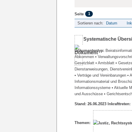
1
Seite
Sortieren nach:
Datum
Ink
Systematische Übers
Dokumententyp:
Beiratsinformat
Abkommen
• Verwaltungsvorschr
Gesetzblatt
• Amtsblatt
• Gesetz
Dienstanweisungen, Dienstverein
• Verträge und Vereinbarungen
• 
Informationsmaterial und Brosch
Informationssysteme
• Aktuelle 
und Ausschüsse
• Gerichtsentsc
Stand: 26.06.2023 Inkrafttreten:
Themen: