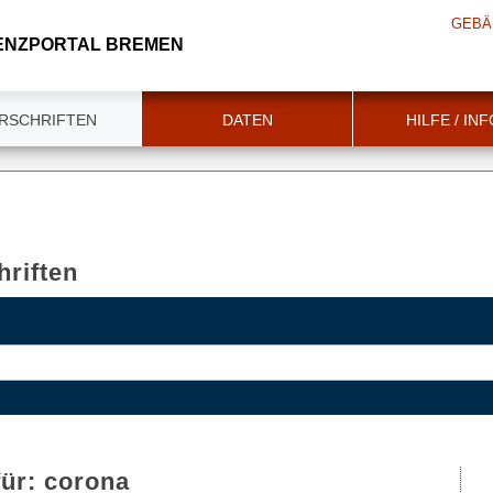
GEBÄ
ENZPORTAL BREMEN
RSCHRIFTEN
DATEN
HILFE / IN
riften
für:
corona