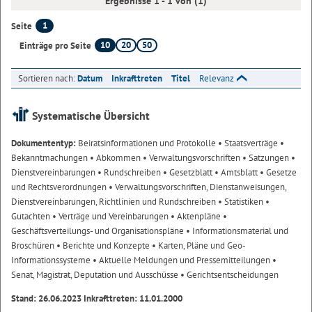
Ergebnisse 1 - 1 von (1)
1
Seite
10
20
50
Einträge pro Seite
Sortieren nach:
Datum
Inkrafttreten
Titel
Relevanz
Systematische Übersicht
Dokumententyp:
Beiratsinformationen und Protokolle
• Staatsverträge
•
Bekanntmachungen
• Abkommen
• Verwaltungsvorschriften
• Satzungen
•
Dienstvereinbarungen
• Rundschreiben
• Gesetzblatt
• Amtsblatt
• Gesetze
und Rechtsverordnungen
• Verwaltungsvorschriften, Dienstanweisungen,
Dienstvereinbarungen, Richtlinien und Rundschreiben
• Statistiken
•
Gutachten
• Verträge und Vereinbarungen
• Aktenpläne
•
Geschäftsverteilungs- und Organisationspläne
• Informationsmaterial und
Broschüren
• Berichte und Konzepte
• Karten, Pläne und Geo-
Informationssysteme
• Aktuelle Meldungen und Pressemitteilungen
•
Senat, Magistrat, Deputation und Ausschüsse
• Gerichtsentscheidungen
Stand: 26.06.2023 Inkrafttreten: 11.01.2000