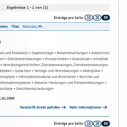
Ergebnisse 1 - 1 von (1)
10
20
50
Einträge pro Seite
reten
Titel
Relevanz
t
nen und Protokolle
• Staatsverträge
• Bekanntmachungen
• Abkommen
gen
• Dienstvereinbarungen
• Rundschreiben
• Gesetzblatt
• Amtsblatt
n
• Verwaltungsvorschriften, Dienstanweisungen, Dienstvereinbarungen,
atistiken
• Gutachten
• Verträge und Vereinbarungen
• Aktenpläne
•
tionspläne
• Informationsmaterial und Broschüren
• Berichte und
-Informationssysteme
• Aktuelle Meldungen und Pressemitteilungen
•
usschüsse
• Gerichtsentscheidungen
1.01.2000
Vorschrift direkt aufrufen
Mehr Informationen
10
20
50
Einträge pro Seite