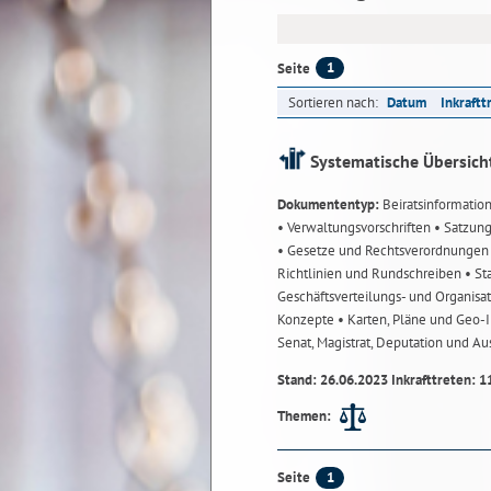
1
Seite
Sortieren nach:
Datum
Inkraftt
Systematische Übersich
Dokumententyp:
Beiratsinformatio
• Verwaltungsvorschriften
• Satzun
• Gesetze und Rechtsverordnunge
Richtlinien und Rundschreiben
• St
Geschäftsverteilungs- und Organisa
Konzepte
• Karten, Pläne und Geo
Senat, Magistrat, Deputation und A
Stand: 26.06.2023 Inkrafttreten: 1
Themen:
1
Seite