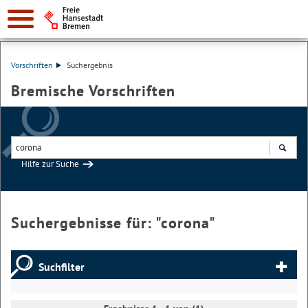
Vorschriften
Suchergebnis
Bremische Vorschriften
Hilfe zur Suche
Suchen
Suchergebnisse für: "
corona
"
Suchfilter