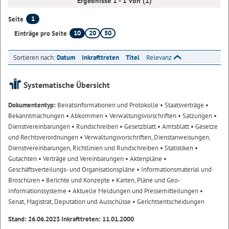
Ergebnisse 1 - 1 von (1)
1
Seite
10
20
50
Einträge pro Seite
Sortieren nach:
Datum
Inkrafttreten
Titel
Relevanz
Systematische Übersicht
Dokumententyp:
Beiratsinformationen und Protokolle
• Staatsverträge
•
Bekanntmachungen
• Abkommen
• Verwaltungsvorschriften
• Satzungen
•
Dienstvereinbarungen
• Rundschreiben
• Gesetzblatt
• Amtsblatt
• Gesetze
und Rechtsverordnungen
• Verwaltungsvorschriften, Dienstanweisungen,
Dienstvereinbarungen, Richtlinien und Rundschreiben
• Statistiken
•
Gutachten
• Verträge und Vereinbarungen
• Aktenpläne
•
Geschäftsverteilungs- und Organisationspläne
• Informationsmaterial und
Broschüren
• Berichte und Konzepte
• Karten, Pläne und Geo-
Informationssysteme
• Aktuelle Meldungen und Pressemitteilungen
•
Senat, Magistrat, Deputation und Ausschüsse
• Gerichtsentscheidungen
Stand: 26.06.2023 Inkrafttreten: 11.01.2000