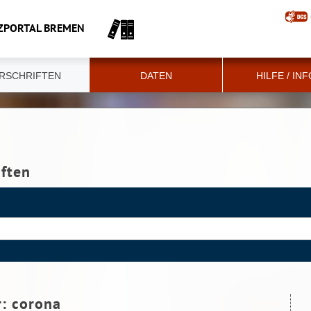
ZPORTAL BREMEN
RSCHRIFTEN
DATEN
HILFE / IN
iften
r:
corona