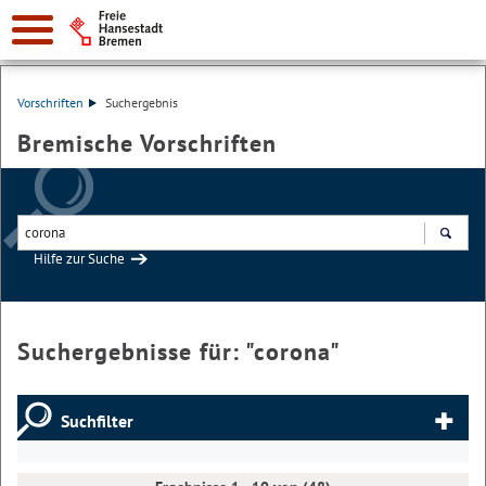
Vorschriften
Suchergebnis
Bremische Vorschriften
Hilfe zur Suche
Suchen
Suchergebnisse für: "
corona
"
Suchfilter