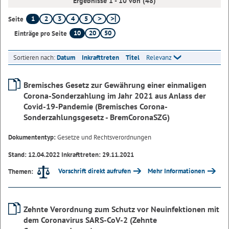
Ergebnisse 1 - 10 von (48)
1
2
3
4
5
Seite
10
20
50
Einträge pro Seite
Sortieren nach:
Datum
Inkrafttreten
Titel
Relevanz
Bremisches Gesetz zur Gewährung einer einmaligen
Corona-Sonderzahlung im Jahr 2021 aus Anlass der
Covid-19-Pandemie (Bremisches Corona-
Sonderzahlungsgesetz - BremCoronaSZG)
Dokumententyp:
Gesetze und Rechtsverordnungen
Stand: 12.04.2022 Inkrafttreten: 29.11.2021
Vorschrift direkt aufrufen
Mehr Informationen
Themen:
Zehnte Verordnung zum Schutz vor Neuinfektionen mit
dem Coronavirus SARS-CoV-2 (Zehnte