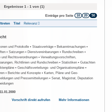
Ergebnisse 1 - 1 von (1)
10
20
50
Einträge pro Seite
fttreten
Titel
Relevanz
icht
ionen und Protokolle
• Staatsverträge
• Bekanntmachungen
•
iften
• Satzungen
• Dienstvereinbarungen
• Rundschreiben
•
e und Rechtsverordnungen
• Verwaltungsvorschriften,
barungen, Richtlinien und Rundschreiben
• Statistiken
• Gutachten
Aktenpläne
• Geschäftsverteilungs- und Organisationspläne
•
üren
• Berichte und Konzepte
• Karten, Pläne und Geo-
Meldungen und Pressemitteilungen
• Senat, Magistrat, Deputation
heidungen
 11.01.2000
Vorschrift direkt aufrufen
Mehr Informationen