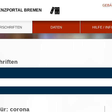
GEBÄ
ENZPORTAL BREMEN
RSCHRIFTEN
DATEN
HILFE / IN
riften
für:
corona