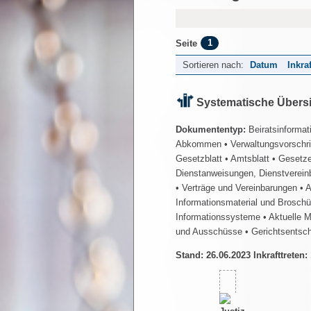
1
Seite
Sortieren nach:
Datum
Inkra
Systematische Übers
Dokumententyp:
Beiratsinformat
Abkommen
• Verwaltungsvorschr
Gesetzblatt
• Amtsblatt
• Gesetz
Dienstanweisungen, Dienstverein
• Verträge und Vereinbarungen
• 
Informationsmaterial und Brosch
Informationssysteme
• Aktuelle 
und Ausschüsse
• Gerichtsentsc
Stand: 26.06.2023 Inkrafttreten: