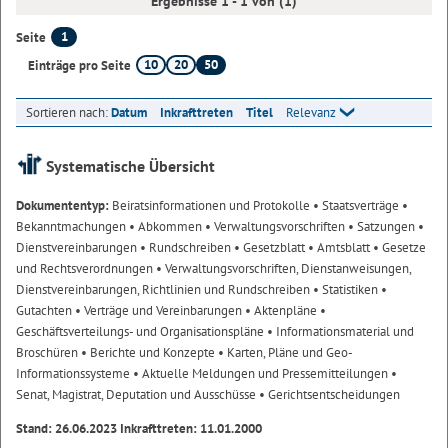
Ergebnisse 1 - 1 von (1)
1
Seite
10
20
50
Einträge pro Seite
Sortieren nach:
Datum
Inkrafttreten
Titel
Relevanz
Systematische Übersicht
Dokumententyp:
Beiratsinformationen und Protokolle
• Staatsverträge
•
Bekanntmachungen
• Abkommen
• Verwaltungsvorschriften
• Satzungen
•
Dienstvereinbarungen
• Rundschreiben
• Gesetzblatt
• Amtsblatt
• Gesetze
und Rechtsverordnungen
• Verwaltungsvorschriften, Dienstanweisungen,
Dienstvereinbarungen, Richtlinien und Rundschreiben
• Statistiken
•
Gutachten
• Verträge und Vereinbarungen
• Aktenpläne
•
Geschäftsverteilungs- und Organisationspläne
• Informationsmaterial und
Broschüren
• Berichte und Konzepte
• Karten, Pläne und Geo-
Informationssysteme
• Aktuelle Meldungen und Pressemitteilungen
•
Senat, Magistrat, Deputation und Ausschüsse
• Gerichtsentscheidungen
Stand: 26.06.2023 Inkrafttreten: 11.01.2000