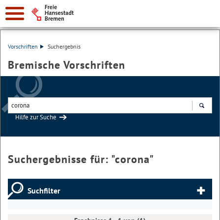
Vorschriften
Suchergebnis
Bremische Vorschriften
Hilfe zur Suche
Suchen
Suchergebnisse für: "
corona
"
Suchfilter