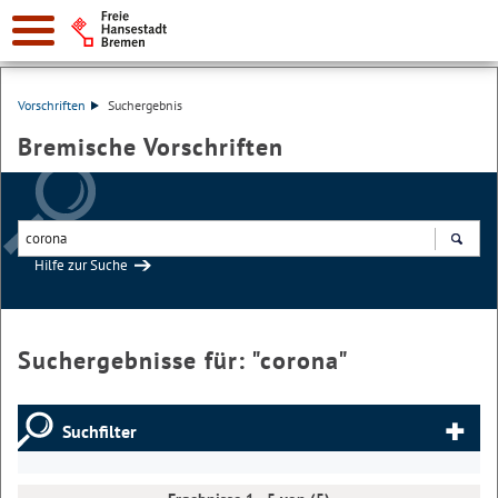
Vorschriften
Suchergebnis
Bremische Vorschriften
Hilfe zur Suche
Suchen
Suchergebnisse für: "
corona
"
Suchfilter