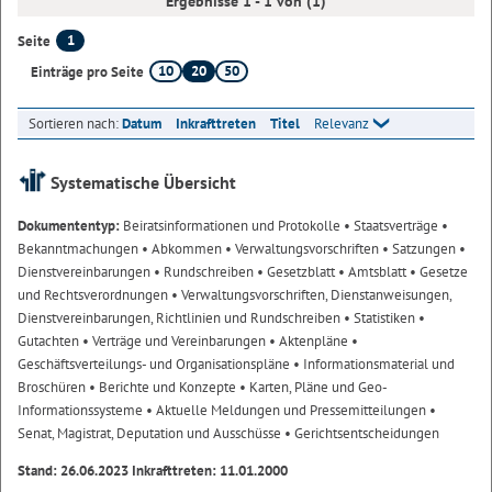
Ergebnisse 1 - 1 von (1)
1
Seite
10
20
50
Einträge pro Seite
Sortieren nach:
Datum
Inkrafttreten
Titel
Relevanz
Systematische Übersicht
Dokumententyp:
Beiratsinformationen und Protokolle
• Staatsverträge
•
Bekanntmachungen
• Abkommen
• Verwaltungsvorschriften
• Satzungen
•
Dienstvereinbarungen
• Rundschreiben
• Gesetzblatt
• Amtsblatt
• Gesetze
und Rechtsverordnungen
• Verwaltungsvorschriften, Dienstanweisungen,
Dienstvereinbarungen, Richtlinien und Rundschreiben
• Statistiken
•
Gutachten
• Verträge und Vereinbarungen
• Aktenpläne
•
Geschäftsverteilungs- und Organisationspläne
• Informationsmaterial und
Broschüren
• Berichte und Konzepte
• Karten, Pläne und Geo-
Informationssysteme
• Aktuelle Meldungen und Pressemitteilungen
•
Senat, Magistrat, Deputation und Ausschüsse
• Gerichtsentscheidungen
Stand: 26.06.2023 Inkrafttreten: 11.01.2000