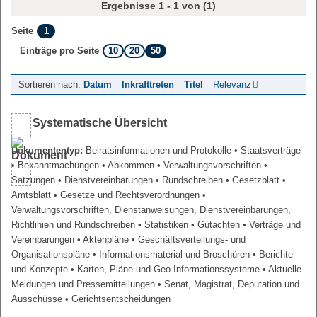
Ergebnisse 1 - 1 von (1)
1
Seite
10
20
50
Einträge pro Seite
Sortieren nach:
Datum
Inkrafttreten
Titel
Relevanz
Systematische Übersicht
Dokumententyp:
Beiratsinformationen und Protokolle
• Staatsverträge
• Bekanntmachungen
• Abkommen
• Verwaltungsvorschriften
•
Satzungen
• Dienstvereinbarungen
• Rundschreiben
• Gesetzblatt
•
Amtsblatt
• Gesetze und Rechtsverordnungen
•
Verwaltungsvorschriften, Dienstanweisungen, Dienstvereinbarungen,
Richtlinien und Rundschreiben
• Statistiken
• Gutachten
• Verträge und
Vereinbarungen
• Aktenpläne
• Geschäftsverteilungs- und
Organisationspläne
• Informationsmaterial und Broschüren
• Berichte
und Konzepte
• Karten, Pläne und Geo-Informationssysteme
• Aktuelle
Meldungen und Pressemitteilungen
• Senat, Magistrat, Deputation und
Ausschüsse
• Gerichtsentscheidungen