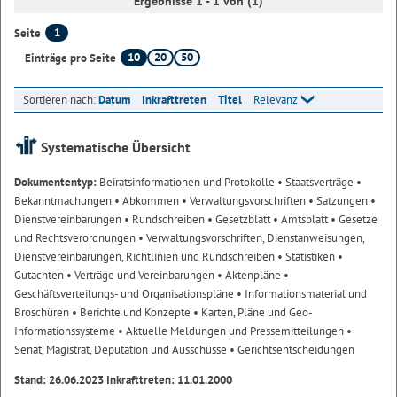
Ergebnisse 1 - 1 von (1)
1
Seite
10
20
50
Einträge pro Seite
Sortieren nach:
Datum
Inkrafttreten
Titel
Relevanz
Systematische Übersicht
Dokumententyp:
Beiratsinformationen und Protokolle
• Staatsverträge
•
Bekanntmachungen
• Abkommen
• Verwaltungsvorschriften
• Satzungen
•
Dienstvereinbarungen
• Rundschreiben
• Gesetzblatt
• Amtsblatt
• Gesetze
und Rechtsverordnungen
• Verwaltungsvorschriften, Dienstanweisungen,
Dienstvereinbarungen, Richtlinien und Rundschreiben
• Statistiken
•
Gutachten
• Verträge und Vereinbarungen
• Aktenpläne
•
Geschäftsverteilungs- und Organisationspläne
• Informationsmaterial und
Broschüren
• Berichte und Konzepte
• Karten, Pläne und Geo-
Informationssysteme
• Aktuelle Meldungen und Pressemitteilungen
•
Senat, Magistrat, Deputation und Ausschüsse
• Gerichtsentscheidungen
Stand: 26.06.2023 Inkrafttreten: 11.01.2000