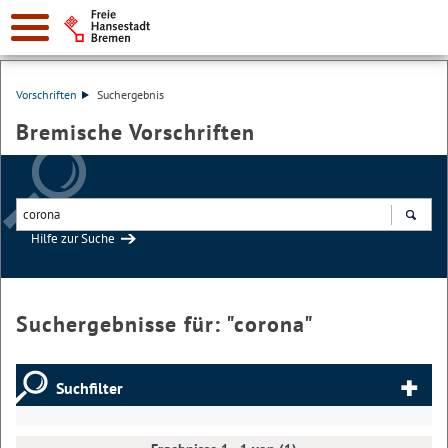
Vorschriften
Suchergebnis
Bremische Vorschriften
Hilfe zur Suche
Suchen
Suchergebnisse für: "
corona
"
Suchfilter