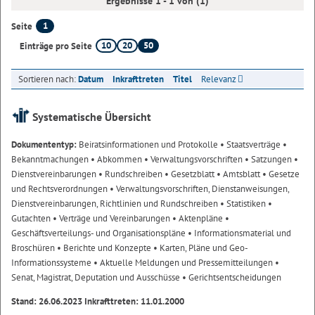
Ergebnisse 1 - 1 von (1)
1
Seite
10
20
50
Einträge pro Seite
Sortieren nach:
Datum
Inkrafttreten
Titel
Relevanz
Systematische Übersicht
Dokumententyp:
Beiratsinformationen und Protokolle
• Staatsverträge
•
Bekanntmachungen
• Abkommen
• Verwaltungsvorschriften
• Satzungen
•
Dienstvereinbarungen
• Rundschreiben
• Gesetzblatt
• Amtsblatt
• Gesetze
und Rechtsverordnungen
• Verwaltungsvorschriften, Dienstanweisungen,
Dienstvereinbarungen, Richtlinien und Rundschreiben
• Statistiken
•
Gutachten
• Verträge und Vereinbarungen
• Aktenpläne
•
Geschäftsverteilungs- und Organisationspläne
• Informationsmaterial und
Broschüren
• Berichte und Konzepte
• Karten, Pläne und Geo-
Informationssysteme
• Aktuelle Meldungen und Pressemitteilungen
•
Senat, Magistrat, Deputation und Ausschüsse
• Gerichtsentscheidungen
Stand: 26.06.2023 Inkrafttreten: 11.01.2000