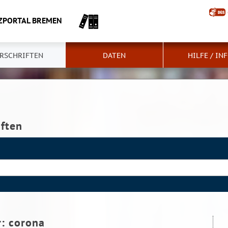
ZPORTAL BREMEN
RSCHRIFTEN
DATEN
HILFE / IN
iften
r:
corona