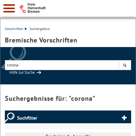
Vorschriften
Suchergebnis
Bremische Vorschriften
Hilfe zur Suche
Suchen
Suchergebnisse für: "
corona
"
Suchfilter