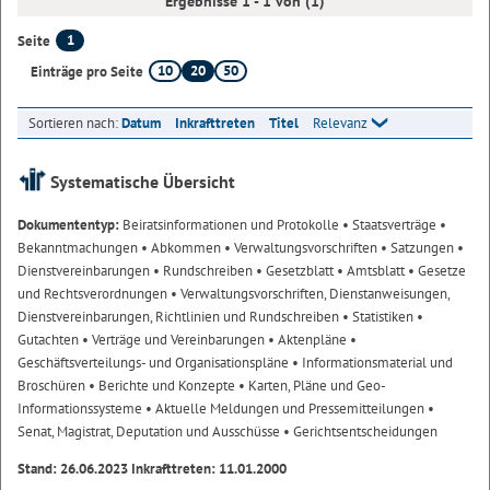
Ergebnisse 1 - 1 von (1)
1
Seite
10
20
50
Einträge pro Seite
Sortieren nach:
Datum
Inkrafttreten
Titel
Relevanz
Systematische Übersicht
Dokumententyp:
Beiratsinformationen und Protokolle
• Staatsverträge
•
Bekanntmachungen
• Abkommen
• Verwaltungsvorschriften
• Satzungen
•
Dienstvereinbarungen
• Rundschreiben
• Gesetzblatt
• Amtsblatt
• Gesetze
und Rechtsverordnungen
• Verwaltungsvorschriften, Dienstanweisungen,
Dienstvereinbarungen, Richtlinien und Rundschreiben
• Statistiken
•
Gutachten
• Verträge und Vereinbarungen
• Aktenpläne
•
Geschäftsverteilungs- und Organisationspläne
• Informationsmaterial und
Broschüren
• Berichte und Konzepte
• Karten, Pläne und Geo-
Informationssysteme
• Aktuelle Meldungen und Pressemitteilungen
•
Senat, Magistrat, Deputation und Ausschüsse
• Gerichtsentscheidungen
Stand: 26.06.2023 Inkrafttreten: 11.01.2000