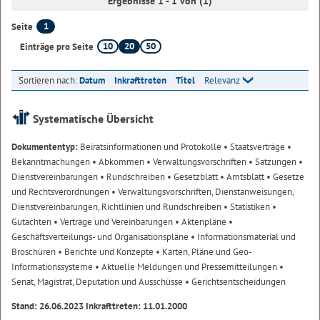
Ergebnisse 1 - 1 von (1)
1
Seite
10
20
50
Einträge pro Seite
Sortieren nach:
Datum
Inkrafttreten
Titel
Relevanz
Systematische Übersicht
Dokumententyp:
Beiratsinformationen und Protokolle
• Staatsverträge
•
Bekanntmachungen
• Abkommen
• Verwaltungsvorschriften
• Satzungen
•
Dienstvereinbarungen
• Rundschreiben
• Gesetzblatt
• Amtsblatt
• Gesetze
und Rechtsverordnungen
• Verwaltungsvorschriften, Dienstanweisungen,
Dienstvereinbarungen, Richtlinien und Rundschreiben
• Statistiken
•
Gutachten
• Verträge und Vereinbarungen
• Aktenpläne
•
Geschäftsverteilungs- und Organisationspläne
• Informationsmaterial und
Broschüren
• Berichte und Konzepte
• Karten, Pläne und Geo-
Informationssysteme
• Aktuelle Meldungen und Pressemitteilungen
•
Senat, Magistrat, Deputation und Ausschüsse
• Gerichtsentscheidungen
Stand: 26.06.2023 Inkrafttreten: 11.01.2000