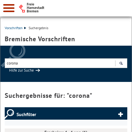
Vorschriften
Suchergebnis
Bremische Vorschriften
Hilfe zur Suche
Suchen
Suchergebnisse für: "
corona
"
Suchfilter