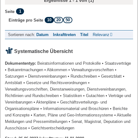
Ergebnisse 1 - 1 von (1)
1
Seite
10
20
50
Einträge pro Seite
Sortieren nach:
Datum
Inkrafttreten
Titel
Relevanz
Systematische Übersicht
Dokumententyp:
Beiratsinformationen und Protokolle
• Staatsverträge
• Bekanntmachungen
• Abkommen
• Verwaltungsvorschriften
•
Satzungen
• Dienstvereinbarungen
• Rundschreiben
• Gesetzblatt
•
Amtsblatt
• Gesetze und Rechtsverordnungen
•
Verwaltungsvorschriften, Dienstanweisungen, Dienstvereinbarungen,
Richtlinien und Rundschreiben
• Statistiken
• Gutachten
• Verträge und
Vereinbarungen
• Aktenpläne
• Geschäftsverteilungs- und
Organisationspläne
• Informationsmaterial und Broschüren
• Berichte
und Konzepte
• Karten, Pläne und Geo-Informationssysteme
• Aktuelle
Meldungen und Pressemitteilungen
• Senat, Magistrat, Deputation und
Ausschüsse
• Gerichtsentscheidungen