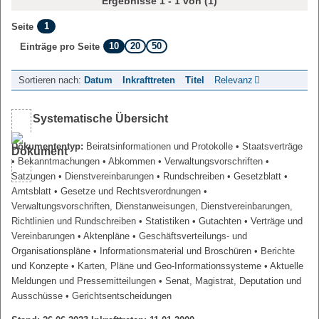
Ergebnisse 1 - 1 von (1)
1
Seite
10
20
50
Einträge pro Seite
Sortieren nach:
Datum
Inkrafttreten
Titel
Relevanz
Systematische Übersicht
Dokumententyp:
Beiratsinformationen und Protokolle
• Staatsverträge
• Bekanntmachungen
• Abkommen
• Verwaltungsvorschriften
•
Satzungen
• Dienstvereinbarungen
• Rundschreiben
• Gesetzblatt
•
Amtsblatt
• Gesetze und Rechtsverordnungen
•
Verwaltungsvorschriften, Dienstanweisungen, Dienstvereinbarungen,
Richtlinien und Rundschreiben
• Statistiken
• Gutachten
• Verträge und
Vereinbarungen
• Aktenpläne
• Geschäftsverteilungs- und
Organisationspläne
• Informationsmaterial und Broschüren
• Berichte
und Konzepte
• Karten, Pläne und Geo-Informationssysteme
• Aktuelle
Meldungen und Pressemitteilungen
• Senat, Magistrat, Deputation und
Ausschüsse
• Gerichtsentscheidungen