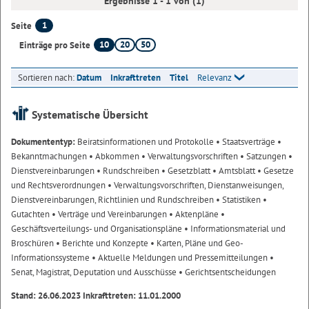
Ergebnisse 1 - 1 von (1)
1
Seite
10
20
50
Einträge pro Seite
Sortieren nach:
Datum
Inkrafttreten
Titel
Relevanz
Systematische Übersicht
Dokumententyp:
Beiratsinformationen und Protokolle
• Staatsverträge
•
Bekanntmachungen
• Abkommen
• Verwaltungsvorschriften
• Satzungen
•
Dienstvereinbarungen
• Rundschreiben
• Gesetzblatt
• Amtsblatt
• Gesetze
und Rechtsverordnungen
• Verwaltungsvorschriften, Dienstanweisungen,
Dienstvereinbarungen, Richtlinien und Rundschreiben
• Statistiken
•
Gutachten
• Verträge und Vereinbarungen
• Aktenpläne
•
Geschäftsverteilungs- und Organisationspläne
• Informationsmaterial und
Broschüren
• Berichte und Konzepte
• Karten, Pläne und Geo-
Informationssysteme
• Aktuelle Meldungen und Pressemitteilungen
•
Senat, Magistrat, Deputation und Ausschüsse
• Gerichtsentscheidungen
Stand: 26.06.2023 Inkrafttreten: 11.01.2000