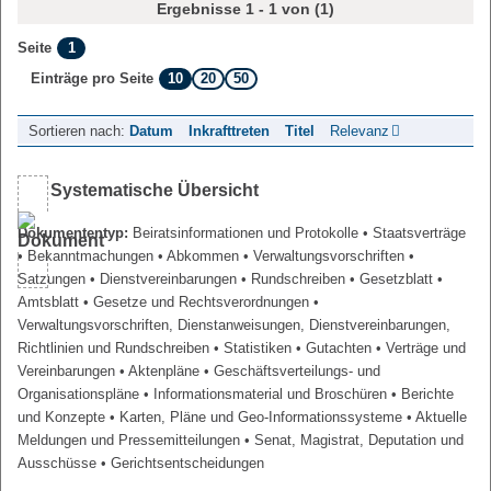
Ergebnisse 1 - 1 von (1)
1
Seite
10
20
50
Einträge pro Seite
Sortieren nach:
Datum
Inkrafttreten
Titel
Relevanz
Systematische Übersicht
Dokumententyp:
Beiratsinformationen und Protokolle
• Staatsverträge
• Bekanntmachungen
• Abkommen
• Verwaltungsvorschriften
•
Satzungen
• Dienstvereinbarungen
• Rundschreiben
• Gesetzblatt
•
Amtsblatt
• Gesetze und Rechtsverordnungen
•
Verwaltungsvorschriften, Dienstanweisungen, Dienstvereinbarungen,
Richtlinien und Rundschreiben
• Statistiken
• Gutachten
• Verträge und
Vereinbarungen
• Aktenpläne
• Geschäftsverteilungs- und
Organisationspläne
• Informationsmaterial und Broschüren
• Berichte
und Konzepte
• Karten, Pläne und Geo-Informationssysteme
• Aktuelle
Meldungen und Pressemitteilungen
• Senat, Magistrat, Deputation und
Ausschüsse
• Gerichtsentscheidungen