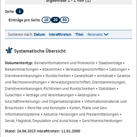
Ergebnisse 1 - 1 von (1)
1
Seite
10
20
50
Einträge pro Seite
Sortieren nach:
Datum
Inkrafttreten
Titel
Relevanz
Systematische Übersicht
Dokumententyp:
Beiratsinformationen und Protokolle
• Staatsverträge
•
Bekanntmachungen
• Abkommen
• Verwaltungsvorschriften
• Satzungen
•
Dienstvereinbarungen
• Rundschreiben
• Gesetzblatt
• Amtsblatt
• Gesetze
und Rechtsverordnungen
• Verwaltungsvorschriften, Dienstanweisungen,
Dienstvereinbarungen, Richtlinien und Rundschreiben
• Statistiken
•
Gutachten
• Verträge und Vereinbarungen
• Aktenpläne
•
Geschäftsverteilungs- und Organisationspläne
• Informationsmaterial und
Broschüren
• Berichte und Konzepte
• Karten, Pläne und Geo-
Informationssysteme
• Aktuelle Meldungen und Pressemitteilungen
•
Senat, Magistrat, Deputation und Ausschüsse
• Gerichtsentscheidungen
Stand: 26.06.2023 Inkrafttreten: 11.01.2000