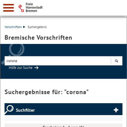
Vorschriften
Suchergebnis
Bremische Vorschriften
Hilfe zur Suche
Suchen
Suchergebnisse für: "
corona
"
Suchfilter