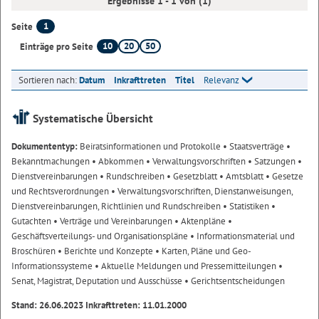
Ergebnisse 1 - 1 von (1)
1
Seite
10
20
50
Einträge pro Seite
Sortieren nach:
Datum
Inkrafttreten
Titel
Relevanz
Systematische Übersicht
Dokumententyp:
Beiratsinformationen und Protokolle
• Staatsverträge
•
Bekanntmachungen
• Abkommen
• Verwaltungsvorschriften
• Satzungen
•
Dienstvereinbarungen
• Rundschreiben
• Gesetzblatt
• Amtsblatt
• Gesetze
und Rechtsverordnungen
• Verwaltungsvorschriften, Dienstanweisungen,
Dienstvereinbarungen, Richtlinien und Rundschreiben
• Statistiken
•
Gutachten
• Verträge und Vereinbarungen
• Aktenpläne
•
Geschäftsverteilungs- und Organisationspläne
• Informationsmaterial und
Broschüren
• Berichte und Konzepte
• Karten, Pläne und Geo-
Informationssysteme
• Aktuelle Meldungen und Pressemitteilungen
•
Senat, Magistrat, Deputation und Ausschüsse
• Gerichtsentscheidungen
Stand: 26.06.2023 Inkrafttreten: 11.01.2000