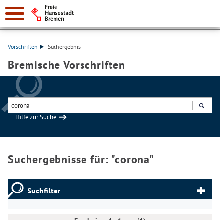
Vorschriften
Suchergebnis
Bremische Vorschriften
Hilfe zur Suche
Suchen
Suchergebnisse für: "
corona
"
Suchfilter