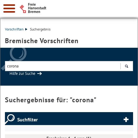
Vorschriften
Suchergebnis
Bremische Vorschriften
Hilfe zur Suche
Suchen
Suchergebnisse für: "
corona
"
Suchfilter