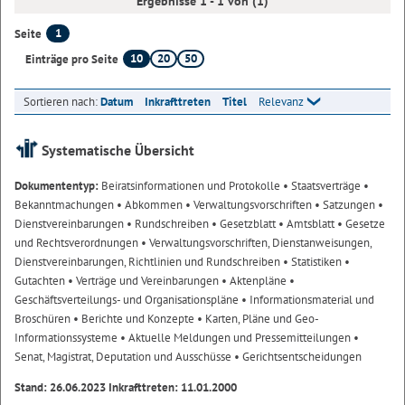
Ergebnisse 1 - 1 von (1)
1
Seite
10
20
50
Einträge pro Seite
Sortieren nach:
Datum
Inkrafttreten
Titel
Relevanz
Systematische Übersicht
Dokumententyp:
Beiratsinformationen und Protokolle
• Staatsverträge
•
Bekanntmachungen
• Abkommen
• Verwaltungsvorschriften
• Satzungen
•
Dienstvereinbarungen
• Rundschreiben
• Gesetzblatt
• Amtsblatt
• Gesetze
und Rechtsverordnungen
• Verwaltungsvorschriften, Dienstanweisungen,
Dienstvereinbarungen, Richtlinien und Rundschreiben
• Statistiken
•
Gutachten
• Verträge und Vereinbarungen
• Aktenpläne
•
Geschäftsverteilungs- und Organisationspläne
• Informationsmaterial und
Broschüren
• Berichte und Konzepte
• Karten, Pläne und Geo-
Informationssysteme
• Aktuelle Meldungen und Pressemitteilungen
•
Senat, Magistrat, Deputation und Ausschüsse
• Gerichtsentscheidungen
Stand: 26.06.2023 Inkrafttreten: 11.01.2000