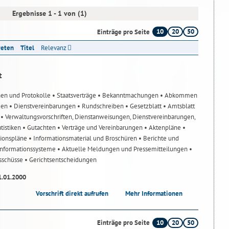
Ergebnisse 1 - 1 von (1)
10
20
50
Einträge pro Seite
reten
Titel
Relevanz
t
nen und Protokolle
• Staatsverträge
• Bekanntmachungen
• Abkommen
gen
• Dienstvereinbarungen
• Rundschreiben
• Gesetzblatt
• Amtsblatt
n
• Verwaltungsvorschriften, Dienstanweisungen, Dienstvereinbarungen,
atistiken
• Gutachten
• Verträge und Vereinbarungen
• Aktenpläne
•
tionspläne
• Informationsmaterial und Broschüren
• Berichte und
-Informationssysteme
• Aktuelle Meldungen und Pressemitteilungen
•
usschüsse
• Gerichtsentscheidungen
1.01.2000
Vorschrift direkt aufrufen
Mehr Informationen
10
20
50
Einträge pro Seite