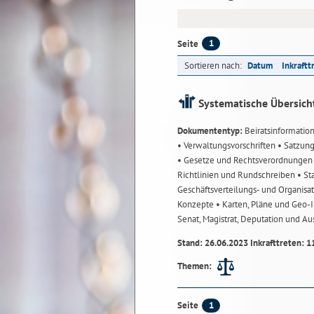
1
Seite
Sortieren nach:
Datum
Inkraftt
Systematische Übersich
Dokumententyp:
Beiratsinformatio
• Verwaltungsvorschriften
• Satzun
• Gesetze und Rechtsverordnunge
Richtlinien und Rundschreiben
• St
Geschäftsverteilungs- und Organisa
Konzepte
• Karten, Pläne und Geo
Senat, Magistrat, Deputation und A
Stand: 26.06.2023 Inkrafttreten: 1
Themen:
1
Seite