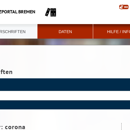
ZPORTAL BREMEN
RSCHRIFTEN
DATEN
HILFE / IN
iften
r:
corona