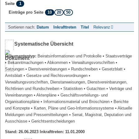
1
Seite
10
20
50
Einträge pro Seite
Sortieren nach:
Datum
Inkrafttreten
Titel
Relevanz
Systematische Übersicht
Dokumententyp:
Beiratsinformationen und Protokolle
• Staatsverträge
• Bekanntmachungen
• Abkommen
• Verwaltungsvorschriften
•
Satzungen
• Dienstvereinbarungen
• Rundschreiben
• Gesetzblatt
•
Amtsblatt
• Gesetze und Rechtsverordnungen
•
Verwaltungsvorschriften, Dienstanweisungen, Dienstvereinbarungen,
Richtlinien und Rundschreiben
• Statistiken
• Gutachten
• Verträge und
Vereinbarungen
• Aktenpläne
• Geschäftsverteilungs- und
Organisationspläne
• Informationsmaterial und Broschüren
• Berichte
und Konzepte
• Karten, Pläne und Geo-Informationssysteme
• Aktuelle
Meldungen und Pressemitteilungen
• Senat, Magistrat, Deputation und
Ausschüsse
• Gerichtsentscheidungen
Stand: 26.06.2023 Inkrafttreten: 11.01.2000