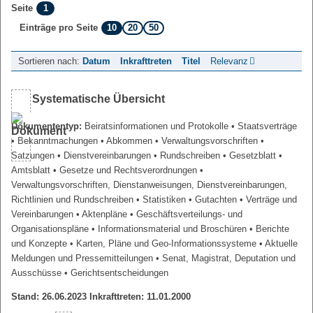
1
Seite
10
20
50
Einträge pro Seite
Sortieren nach:
Datum
Inkrafttreten
Titel
Relevanz
Systematische Übersicht
Dokumententyp:
Beiratsinformationen und Protokolle
• Staatsverträge
• Bekanntmachungen
• Abkommen
• Verwaltungsvorschriften
•
Satzungen
• Dienstvereinbarungen
• Rundschreiben
• Gesetzblatt
•
Amtsblatt
• Gesetze und Rechtsverordnungen
•
Verwaltungsvorschriften, Dienstanweisungen, Dienstvereinbarungen,
Richtlinien und Rundschreiben
• Statistiken
• Gutachten
• Verträge und
Vereinbarungen
• Aktenpläne
• Geschäftsverteilungs- und
Organisationspläne
• Informationsmaterial und Broschüren
• Berichte
und Konzepte
• Karten, Pläne und Geo-Informationssysteme
• Aktuelle
Meldungen und Pressemitteilungen
• Senat, Magistrat, Deputation und
Ausschüsse
• Gerichtsentscheidungen
Stand: 26.06.2023 Inkrafttreten: 11.01.2000