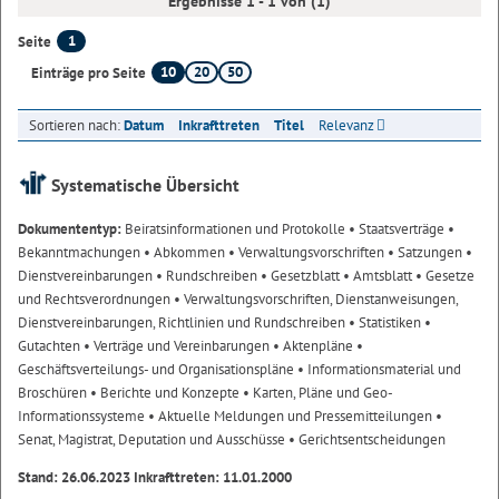
Ergebnisse 1 - 1 von (1)
1
Seite
10
20
50
Einträge pro Seite
Sortieren nach:
Datum
Inkrafttreten
Titel
Relevanz
Systematische Übersicht
Dokumententyp:
Beiratsinformationen und Protokolle
• Staatsverträge
•
Bekanntmachungen
• Abkommen
• Verwaltungsvorschriften
• Satzungen
•
Dienstvereinbarungen
• Rundschreiben
• Gesetzblatt
• Amtsblatt
• Gesetze
und Rechtsverordnungen
• Verwaltungsvorschriften, Dienstanweisungen,
Dienstvereinbarungen, Richtlinien und Rundschreiben
• Statistiken
•
Gutachten
• Verträge und Vereinbarungen
• Aktenpläne
•
Geschäftsverteilungs- und Organisationspläne
• Informationsmaterial und
Broschüren
• Berichte und Konzepte
• Karten, Pläne und Geo-
Informationssysteme
• Aktuelle Meldungen und Pressemitteilungen
•
Senat, Magistrat, Deputation und Ausschüsse
• Gerichtsentscheidungen
Stand: 26.06.2023 Inkrafttreten: 11.01.2000