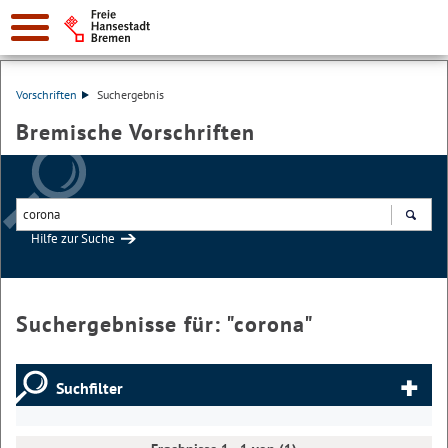
Vorschriften
Suchergebnis
Bremische Vorschriften
Hilfe zur Suche
Suchen
Suchergebnisse für: "
corona
"
Suchfilter