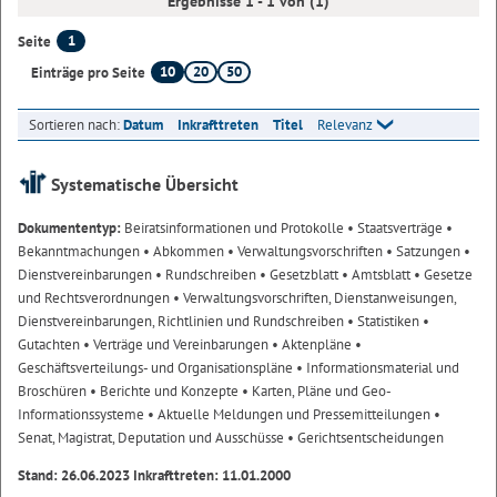
Ergebnisse 1 - 1 von (1)
1
Seite
10
20
50
Einträge pro Seite
Sortieren nach:
Datum
Inkrafttreten
Titel
Relevanz
Systematische Übersicht
Dokumententyp:
Beiratsinformationen und Protokolle
• Staatsverträge
•
Bekanntmachungen
• Abkommen
• Verwaltungsvorschriften
• Satzungen
•
Dienstvereinbarungen
• Rundschreiben
• Gesetzblatt
• Amtsblatt
• Gesetze
und Rechtsverordnungen
• Verwaltungsvorschriften, Dienstanweisungen,
Dienstvereinbarungen, Richtlinien und Rundschreiben
• Statistiken
•
Gutachten
• Verträge und Vereinbarungen
• Aktenpläne
•
Geschäftsverteilungs- und Organisationspläne
• Informationsmaterial und
Broschüren
• Berichte und Konzepte
• Karten, Pläne und Geo-
Informationssysteme
• Aktuelle Meldungen und Pressemitteilungen
•
Senat, Magistrat, Deputation und Ausschüsse
• Gerichtsentscheidungen
Stand: 26.06.2023 Inkrafttreten: 11.01.2000