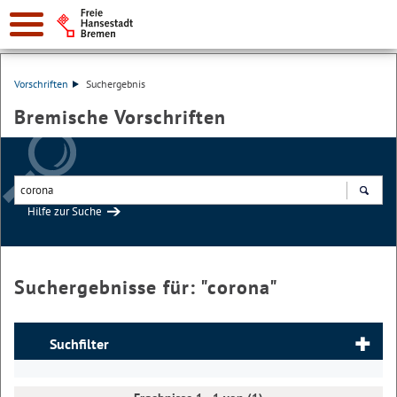
Vorschriften
Suchergebnis
Bremische Vorschriften
Hilfe zur Suche
Suchen
Suchergebnisse für: "
corona
"
Suchfilter