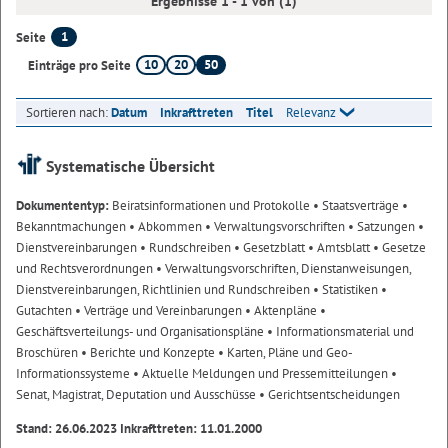
Ergebnisse 1 - 1 von (1)
1
Seite
10
20
50
Einträge pro Seite
Sortieren nach:
Datum
Inkrafttreten
Titel
Relevanz
Systematische Übersicht
Dokumententyp:
Beiratsinformationen und Protokolle
• Staatsverträge
•
Bekanntmachungen
• Abkommen
• Verwaltungsvorschriften
• Satzungen
•
Dienstvereinbarungen
• Rundschreiben
• Gesetzblatt
• Amtsblatt
• Gesetze
und Rechtsverordnungen
• Verwaltungsvorschriften, Dienstanweisungen,
Dienstvereinbarungen, Richtlinien und Rundschreiben
• Statistiken
•
Gutachten
• Verträge und Vereinbarungen
• Aktenpläne
•
Geschäftsverteilungs- und Organisationspläne
• Informationsmaterial und
Broschüren
• Berichte und Konzepte
• Karten, Pläne und Geo-
Informationssysteme
• Aktuelle Meldungen und Pressemitteilungen
•
Senat, Magistrat, Deputation und Ausschüsse
• Gerichtsentscheidungen
Stand: 26.06.2023 Inkrafttreten: 11.01.2000