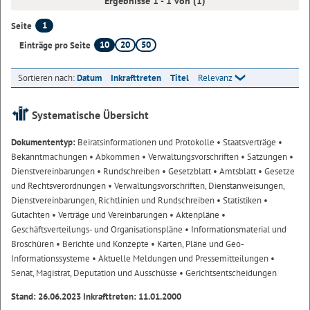
Ergebnisse 1 - 1 von (1)
1
Seite
10
20
50
Einträge pro Seite
Sortieren nach:
Datum
Inkrafttreten
Titel
Relevanz
Systematische Übersicht
Dokumententyp:
Beiratsinformationen und Protokolle
• Staatsverträge
•
Bekanntmachungen
• Abkommen
• Verwaltungsvorschriften
• Satzungen
•
Dienstvereinbarungen
• Rundschreiben
• Gesetzblatt
• Amtsblatt
• Gesetze
und Rechtsverordnungen
• Verwaltungsvorschriften, Dienstanweisungen,
Dienstvereinbarungen, Richtlinien und Rundschreiben
• Statistiken
•
Gutachten
• Verträge und Vereinbarungen
• Aktenpläne
•
Geschäftsverteilungs- und Organisationspläne
• Informationsmaterial und
Broschüren
• Berichte und Konzepte
• Karten, Pläne und Geo-
Informationssysteme
• Aktuelle Meldungen und Pressemitteilungen
•
Senat, Magistrat, Deputation und Ausschüsse
• Gerichtsentscheidungen
Stand: 26.06.2023 Inkrafttreten: 11.01.2000