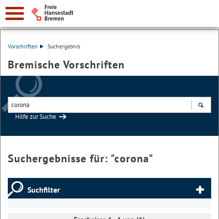
Vorschriften
Suchergebnis
Bremische Vorschriften
Hilfe zur Suche
Suchen
Suchergebnisse für: "
corona
"
Suchfilter