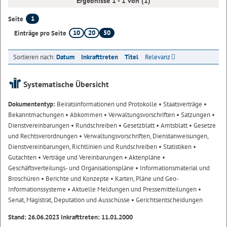
Ergebnisse 1 - 1 von (1)
1
Seite
10
20
50
Einträge pro Seite
Sortieren nach:
Datum
Inkrafttreten
Titel
Relevanz
Systematische Übersicht
Dokumententyp:
Beiratsinformationen und Protokolle
• Staatsverträge
•
Bekanntmachungen
• Abkommen
• Verwaltungsvorschriften
• Satzungen
•
Dienstvereinbarungen
• Rundschreiben
• Gesetzblatt
• Amtsblatt
• Gesetze
und Rechtsverordnungen
• Verwaltungsvorschriften, Dienstanweisungen,
Dienstvereinbarungen, Richtlinien und Rundschreiben
• Statistiken
•
Gutachten
• Verträge und Vereinbarungen
• Aktenpläne
•
Geschäftsverteilungs- und Organisationspläne
• Informationsmaterial und
Broschüren
• Berichte und Konzepte
• Karten, Pläne und Geo-
Informationssysteme
• Aktuelle Meldungen und Pressemitteilungen
•
Senat, Magistrat, Deputation und Ausschüsse
• Gerichtsentscheidungen
Stand: 26.06.2023 Inkrafttreten: 11.01.2000