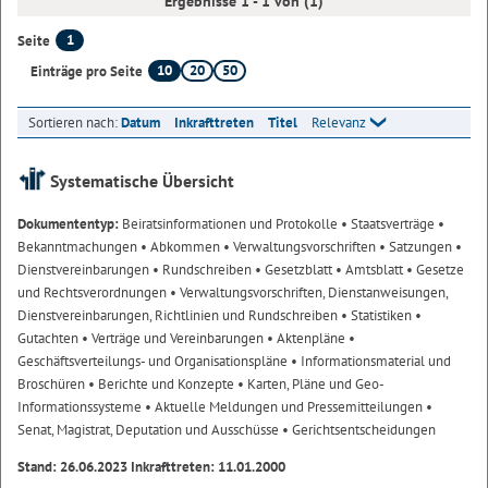
Ergebnisse 1 - 1 von (1)
1
Seite
10
20
50
Einträge pro Seite
Sortieren nach:
Datum
Inkrafttreten
Titel
Relevanz
Systematische Übersicht
Dokumententyp:
Beiratsinformationen und Protokolle
• Staatsverträge
•
Bekanntmachungen
• Abkommen
• Verwaltungsvorschriften
• Satzungen
•
Dienstvereinbarungen
• Rundschreiben
• Gesetzblatt
• Amtsblatt
• Gesetze
und Rechtsverordnungen
• Verwaltungsvorschriften, Dienstanweisungen,
Dienstvereinbarungen, Richtlinien und Rundschreiben
• Statistiken
•
Gutachten
• Verträge und Vereinbarungen
• Aktenpläne
•
Geschäftsverteilungs- und Organisationspläne
• Informationsmaterial und
Broschüren
• Berichte und Konzepte
• Karten, Pläne und Geo-
Informationssysteme
• Aktuelle Meldungen und Pressemitteilungen
•
Senat, Magistrat, Deputation und Ausschüsse
• Gerichtsentscheidungen
Stand: 26.06.2023 Inkrafttreten: 11.01.2000