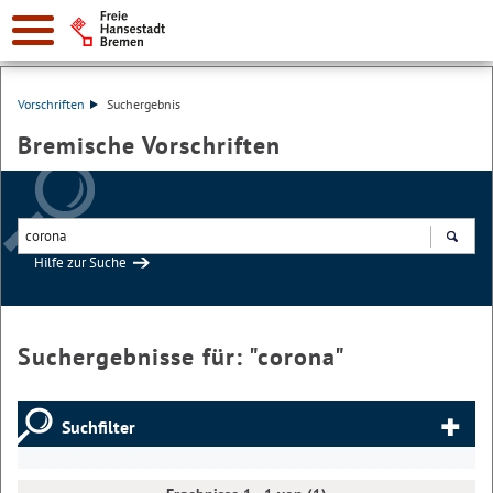
Vorschriften
Suchergebnis
Bremische Vorschriften
Hilfe zur Suche
Suchen
Suchergebnisse für: "
corona
"
Suchfilter