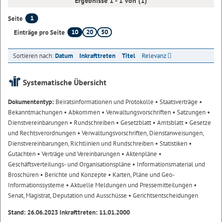
Ergebnisse 1 - 1 von (1)
1
Seite
10
20
50
Einträge pro Seite
Sortieren nach:
Datum
Inkrafttreten
Titel
Relevanz
Systematische Übersicht
Dokumententyp:
Beiratsinformationen und Protokolle
• Staatsverträge
•
Bekanntmachungen
• Abkommen
• Verwaltungsvorschriften
• Satzungen
•
Dienstvereinbarungen
• Rundschreiben
• Gesetzblatt
• Amtsblatt
• Gesetze
und Rechtsverordnungen
• Verwaltungsvorschriften, Dienstanweisungen,
Dienstvereinbarungen, Richtlinien und Rundschreiben
• Statistiken
•
Gutachten
• Verträge und Vereinbarungen
• Aktenpläne
•
Geschäftsverteilungs- und Organisationspläne
• Informationsmaterial und
Broschüren
• Berichte und Konzepte
• Karten, Pläne und Geo-
Informationssysteme
• Aktuelle Meldungen und Pressemitteilungen
•
Senat, Magistrat, Deputation und Ausschüsse
• Gerichtsentscheidungen
Stand: 26.06.2023 Inkrafttreten: 11.01.2000