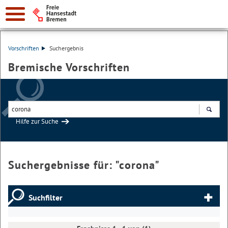
Vorschriften
Suchergebnis
Bremische Vorschriften
Hilfe zur Suche
Suchen
Suchergebnisse für: "
corona
"
Suchfilter