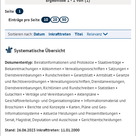
Ergebnisse 1 - 1 von (1)
1
Seite
10
20
50
Einträge pro Seite
Sortieren nach:
Datum
Inkrafttreten
Titel
Relevanz
Systematische Übersicht
Dokumententyp:
Beiratsinformationen und Protokolle
• Staatsverträge
•
Bekanntmachungen
• Abkommen
• Verwaltungsvorschriften
• Satzungen
•
Dienstvereinbarungen
• Rundschreiben
• Gesetzblatt
• Amtsblatt
• Gesetze
und Rechtsverordnungen
• Verwaltungsvorschriften, Dienstanweisungen,
Dienstvereinbarungen, Richtlinien und Rundschreiben
• Statistiken
•
Gutachten
• Verträge und Vereinbarungen
• Aktenpläne
•
Geschäftsverteilungs- und Organisationspläne
• Informationsmaterial und
Broschüren
• Berichte und Konzepte
• Karten, Pläne und Geo-
Informationssysteme
• Aktuelle Meldungen und Pressemitteilungen
•
Senat, Magistrat, Deputation und Ausschüsse
• Gerichtsentscheidungen
Stand: 26.06.2023 Inkrafttreten: 11.01.2000